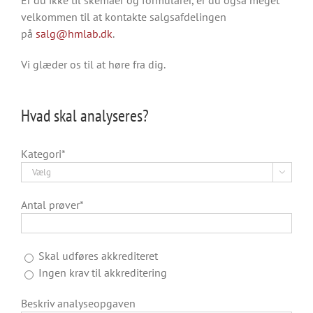
Er du ikke til skemaer og formularer, er du også meget
velkommen til at kontakte salgsafdelingen
på
salg@hmlab.dk
.
Vi glæder os til at høre fra dig.
Hvad skal analyseres?
Kategori*

Antal prøver*
Skal udføres akkrediteret
Ingen krav til akkreditering
Beskriv analyseopgaven