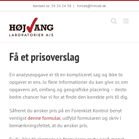
Skip
Kontakt os: 58 24 24 58
|
hmlab@hmlab.dk
to
content
Få et prisoverslag
En analyseopgave er tit en kompliceret sag og ikke to
opgaver er ens. Jo flere informationer du kan give os om
opgavens art, omfang og geografiske placering – desto
bedre chancer har vi for at finde den korrekte pris til dig.
Såfremt du ønsker pris på en Forenklet Kontrol benyt
venligst
denne formular
, udfyld formularen og skriv i
bemærkningsfeltet, at du ønsker pris.