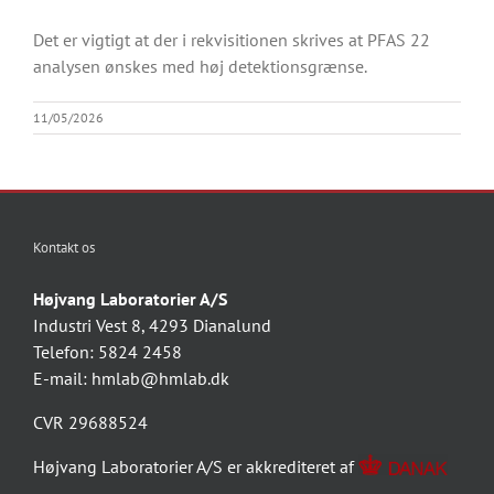
Det er vigtigt at der i rekvisitionen skrives at PFAS 22
analysen ønskes med høj detektionsgrænse.
11/05/2026
Kontakt os
Højvang Laboratorier A/S
Industri Vest 8, 4293 Dianalund
Telefon: 5824 2458
E-mail:
hmlab@hmlab.dk
CVR 29688524
Højvang Laboratorier A/S er akkrediteret af